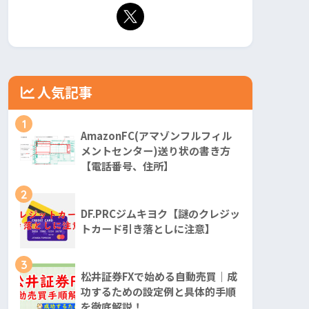
人気記事
1
AmazonFC(アマゾンフルフィル
メントセンター)送り状の書き方
【電話番号、住所】
2
DF.PRCジムキヨク【謎のクレジッ
トカード引き落としに注意】
3
松井証券FXで始める自動売買｜成
功するための設定例と具体的手順
を徹底解説！