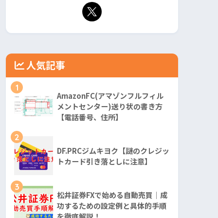
人気記事
1
AmazonFC(アマゾンフルフィル
メントセンター)送り状の書き方
【電話番号、住所】
2
DF.PRCジムキヨク【謎のクレジッ
トカード引き落としに注意】
3
松井証券FXで始める自動売買｜成
功するための設定例と具体的手順
を徹底解説！